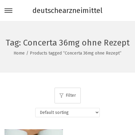
deutschearzneimittel
S
S
k
k
i
i
p
p
Tag:
Concerta 36mg ohne Rezept
t
t
Home
/
Products tagged “Concerta 36mg ohne Rezept”
o
o
n
c
a
o
v
n
i
t
Filter
g
e
a
n
t
t
i
o