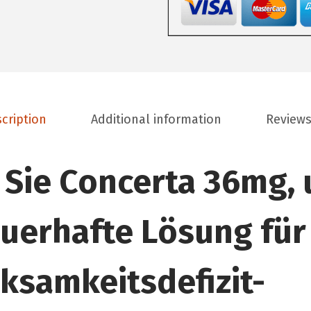
t
g
h
q
r
u
o
a
u
n
g
t
h
cription
Additional information
Reviews
i
€
t
3
 Sie Concerta 36mg,
y
5
0
,
uerhafte Lösung für
0
0
ksamkeitsdefizit-