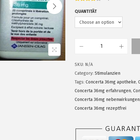
i
c
QUANTITÄT
e
r
a
n
C
g
o
e
SKU:
N/A
n
:
Category:
Stimulanzien
c
€
Tags:
Concerta 36mg apotheke
,
e
1
Concerta 36mg erfahrungen
,
Con
r
8
Concerta 36mg nebenwirkungen
t
5
Concerta 36mg rezeptfrei
a
,
3
0
6
0
m