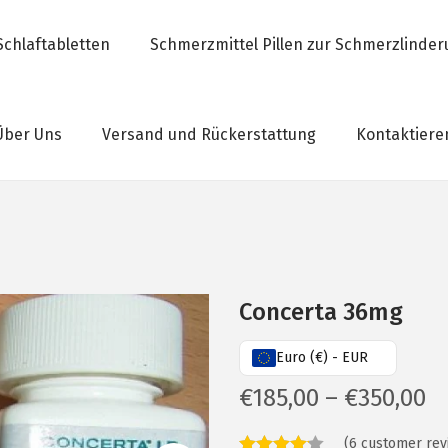
Schlaftabletten
Schmerzmittel Pillen zur Schmerzlinde
Über Uns
Versand und Rückerstattung
Kontaktiere
Concerta 36mg
Euro (€) - EUR
P
€
185,00
–
€
350,00
r
(
6
customer rev