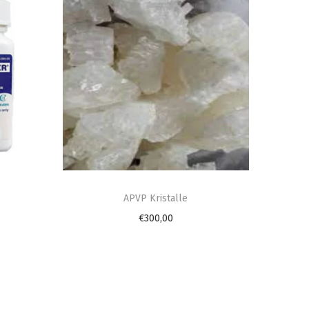
APVP Kristalle
€
300,00