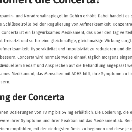
opamin- und Noradrenalinspiegel im Gehirn erhöht. Dabei handelt es 
ne Schlüsselrolle bei der Regulierung von Aufmerksamkeit, Konzentra
 Concerta ist ein langwirksames Medikament, das über den Tag vertei
t freisetzt und so für eine gleichmäßige, gleichmäßige Wirkung sorgt. 
merksamkeit, Hyperaktivität und Impulsivität zu reduzieren und die
erbessern. Concerta wird normalerweise einmal täglich morgens eing
individuellem Bedarf und Ansprechen auf die Behandlung angepasst w
sames Medikament, das Menschen mit ADHS hilft, ihre Symptome zu li
ssern.
ng der Concerta
denen Dosierungen von 18 mg bis 54 mg erhältlich. Die Dosierung, die
chwere ihrer Symptome und ihrer Reaktion auf das Medikament ab. Bei
inen empfohlen, mit der niedrigsten Dosis zu beginnen und diese je n