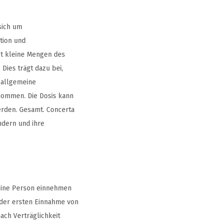
sich um
tion und
lt kleine Mengen des
Dies trägt dazu bei,
 allgemeine
enommen. Die Dosis kann
erden. Gesamt. Concerta
ndern und ihre
 eine Person einnehmen
 der ersten Einnahme von
ach Verträglichkeit