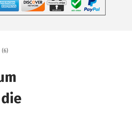
 (6)
 um
 die