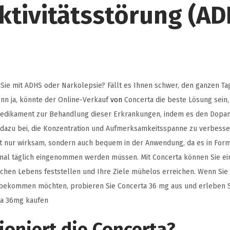
ktivitätsstörung (AD
ie mit ADHS oder Narkolepsie? Fällt es Ihnen schwer, den ganzen Ta
n ja, könnte der Online-Verkauf
von
Concerta die beste Lösung sein,
 Medikament zur Behandlung dieser Erkrankungen, indem es den Dopam
 dazu bei, die Konzentration und Aufmerksamkeitsspanne zu verbesser
cht nur wirksam, sondern auch bequem in der Anwendung, da es in For
einmal täglich eingenommen werden müssen. Mit Concerta können Sie ei
chen Lebens feststellen und Ihre Ziele mühelos erreichen. Wenn Sie 
f bekommen möchten, probieren Sie Concerta 36 mg aus und erleben S
ta 36mg kaufen
ioniert die Concerta?