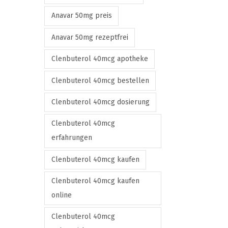
e
Anavar 50mg preis
v
a
Anavar 50mg rezeptfrei
r
Clenbuterol 40mcg apotheke
i
a
Clenbuterol 40mcg bestellen
n
Clenbuterol 40mcg dosierung
t
s
Clenbuterol 40mcg
.
erfahrungen
T
Clenbuterol 40mcg kaufen
h
e
Clenbuterol 40mcg kaufen
o
online
p
Clenbuterol 40mcg
t