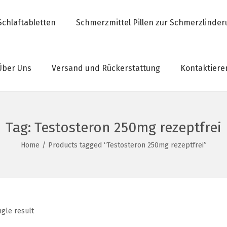
Schlaftabletten
Schmerzmittel Pillen zur Schmerzlinde
Über Uns
Versand und Rückerstattung
Kontaktiere
Tag:
Testosteron 250mg rezeptfrei
Home
/
Products tagged “Testosteron 250mg rezeptfrei”
ngle result