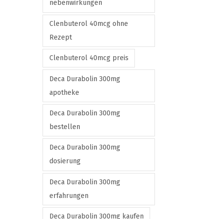
nebenwirkungen
i
o
Clenbuterol 40mcg ohne
n
Rezept
s
Clenbuterol 40mcg preis
m
a
Deca Durabolin 300mg
y
apotheke
b
Deca Durabolin 300mg
e
bestellen
c
h
Deca Durabolin 300mg
o
dosierung
s
Deca Durabolin 300mg
e
erfahrungen
n
o
Deca Durabolin 300mg kaufen