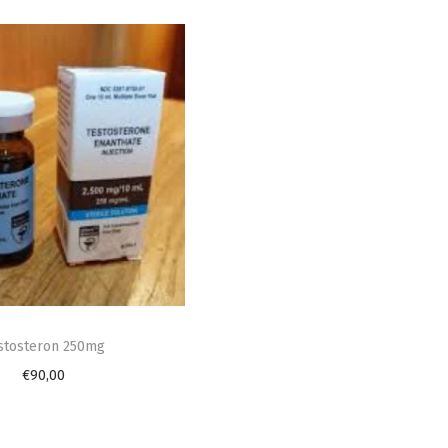
stosteron 250mg
€
90,00