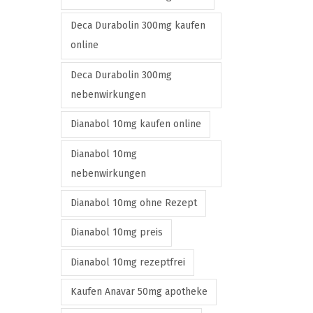
n
Deca Durabolin 300mg kaufen
t
online
h
e
Deca Durabolin 300mg
p
nebenwirkungen
r
Dianabol 10mg kaufen online
o
d
Dianabol 10mg
u
nebenwirkungen
c
Dianabol 10mg ohne Rezept
t
p
Dianabol 10mg preis
a
g
Dianabol 10mg rezeptfrei
e
Kaufen Anavar 50mg apotheke