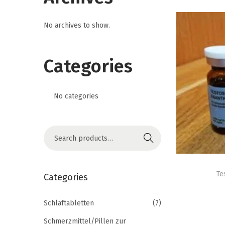
i
o
No archives to show.
n
Categories
No categories
S
Search
e
T
a
h
Te
r
Categories
i
c
s
h
Schlaftabletten
(7)
p
f
Schmerzmittel/Pillen zur