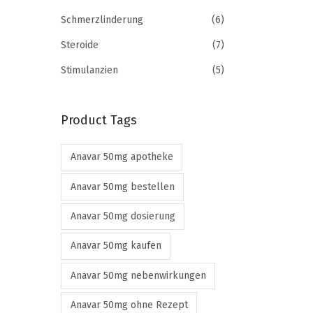
r
o
Schmerzlinderung
(6)
o
r
Steroide
(7)
d
:
u
>
Stimulanzien
(5)
c
t
Product Tags
h
a
Anavar 50mg apotheke
s
m
Anavar 50mg bestellen
u
Anavar 50mg dosierung
l
t
Anavar 50mg kaufen
i
Anavar 50mg nebenwirkungen
p
l
Anavar 50mg ohne Rezept