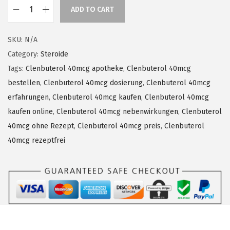
a
ADD TO CART
n
C
g
l
SKU:
N/A
e
e
Category:
Steroide
:
n
Tags:
Clenbuterol 40mcg apotheke
,
Clenbuterol 40mcg
€
b
bestellen
,
Clenbuterol 40mcg dosierung
,
Clenbuterol 40mcg
1
u
erfahrungen
,
Clenbuterol 40mcg kaufen
,
Clenbuterol 40mcg
2
t
kaufen online
,
Clenbuterol 40mcg nebenwirkungen
,
Clenbuterol
0
e
40mcg ohne Rezept
,
Clenbuterol 40mcg preis
,
Clenbuterol
,
r
40mcg rezeptfrei
0
o
0
l
t
4
h
0
r
m
o
c