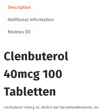
u
g
Description
g
q
h
u
Additional information
€
a
2
n
Reviews (0)
1
t
0
i
,
t
Clenbuterol
0
y
0
40mcg 100
Tabletten
clenbuterol-40mcg ist, ähnlich wie Steroidmedikamente, ein