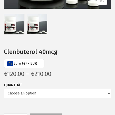
n
Clenbuterol 40mcg
Euro (€) - EUR
P
€
120,00
–
€
210,00
r
QUANTITÄT
i
c
e
r