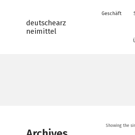
Geschäft
deutschearz
neimittel
S
S
k
k
i
i
p
p
t
t
o
o
n
c
a
o
v
n
i
t
g
e
a
n
Showing the si
Archives
t
t