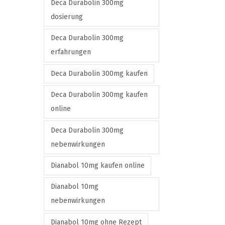
Deca Durabolin 300mg
n
dosierung
t
h
Deca Durabolin 300mg
e
erfahrungen
p
Deca Durabolin 300mg kaufen
r
o
Deca Durabolin 300mg kaufen
d
online
u
Deca Durabolin 300mg
c
nebenwirkungen
t
p
Dianabol 10mg kaufen online
a
Dianabol 10mg
g
nebenwirkungen
e
Dianabol 10mg ohne Rezept