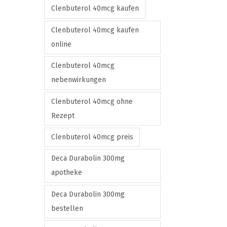
i
Clenbuterol 40mcg kaufen
o
Clenbuterol 40mcg kaufen
n
online
s
m
Clenbuterol 40mcg
a
nebenwirkungen
y
Clenbuterol 40mcg ohne
b
Rezept
e
c
Clenbuterol 40mcg preis
h
Deca Durabolin 300mg
o
apotheke
s
e
Deca Durabolin 300mg
n
bestellen
o