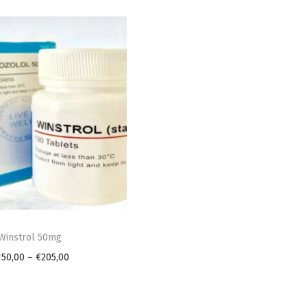
Winstrol 50mg
P
150,00
–
€
205,00
r
i