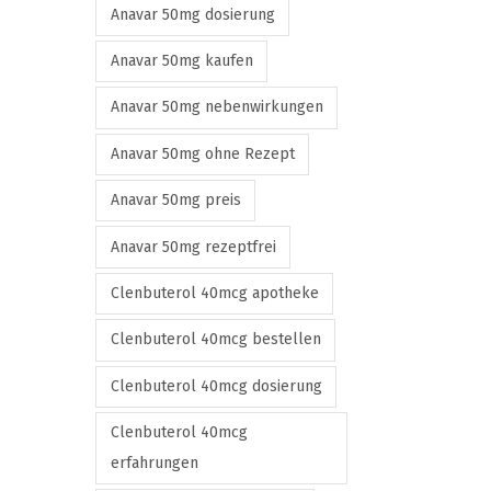
e
Anavar 50mg dosierung
v
Anavar 50mg kaufen
a
r
Anavar 50mg nebenwirkungen
i
Anavar 50mg ohne Rezept
a
n
Anavar 50mg preis
t
Anavar 50mg rezeptfrei
s
.
Clenbuterol 40mcg apotheke
T
Clenbuterol 40mcg bestellen
h
e
Clenbuterol 40mcg dosierung
o
Clenbuterol 40mcg
p
erfahrungen
t