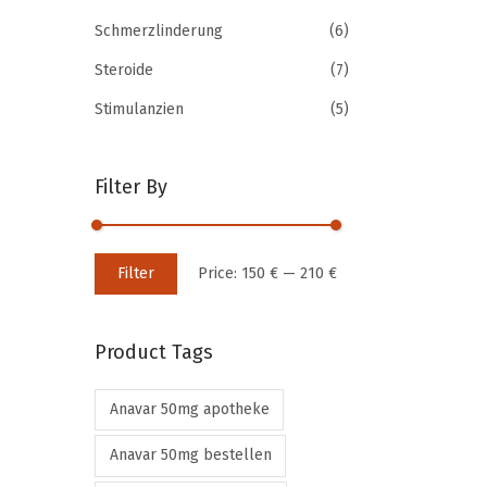
r
o
Schmerzlinderung
(6)
o
r
Steroide
(7)
d
:
u
>
Stimulanzien
(5)
c
t
Filter By
h
a
s
M
M
Filter
Price:
150 €
—
210 €
m
i
a
u
n
x
l
Product Tags
p
p
t
r
r
i
Anavar 50mg apotheke
i
i
p
c
c
Anavar 50mg bestellen
l
e
e