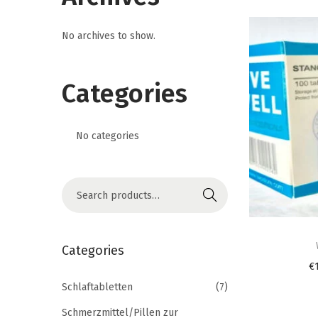
i
o
No archives to show.
n
Categories
No categories
S
Search
e
T
a
h
r
Categories
i
c
€
s
h
Schlaftabletten
(7)
p
f
Schmerzmittel/Pillen zur