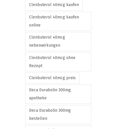
i
Clenbuterol 40mcg kaufen
o
Clenbuterol 40mcg kaufen
n
online
s
m
Clenbuterol 40mcg
a
nebenwirkungen
y
Clenbuterol 40mcg ohne
b
Rezept
e
c
Clenbuterol 40mcg preis
h
Deca Durabolin 300mg
o
apotheke
s
e
Deca Durabolin 300mg
n
bestellen
o