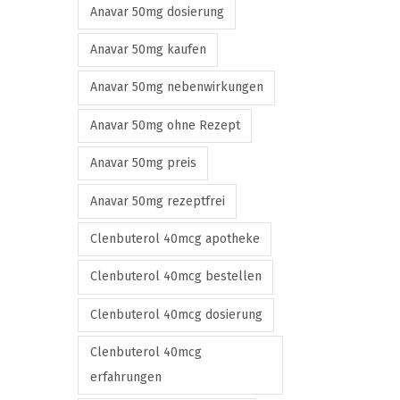
e
Anavar 50mg dosierung
v
Anavar 50mg kaufen
a
r
Anavar 50mg nebenwirkungen
i
Anavar 50mg ohne Rezept
a
n
Anavar 50mg preis
t
Anavar 50mg rezeptfrei
s
.
Clenbuterol 40mcg apotheke
T
Clenbuterol 40mcg bestellen
h
e
Clenbuterol 40mcg dosierung
o
Clenbuterol 40mcg
p
erfahrungen
t