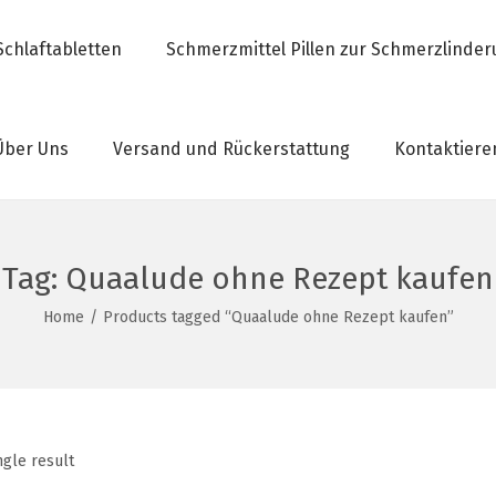
Schlaftabletten
Schmerzmittel Pillen zur Schmerzlinde
Über Uns
Versand und Rückerstattung
Kontaktiere
Tag:
Quaalude ohne Rezept kaufen
Home
/
Products tagged “Quaalude ohne Rezept kaufen”
ngle result