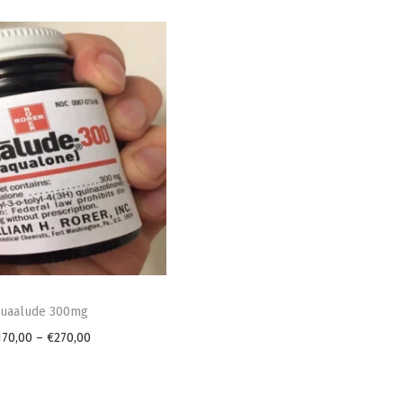
uaalude 300mg
P
170,00
–
€
270,00
r
i