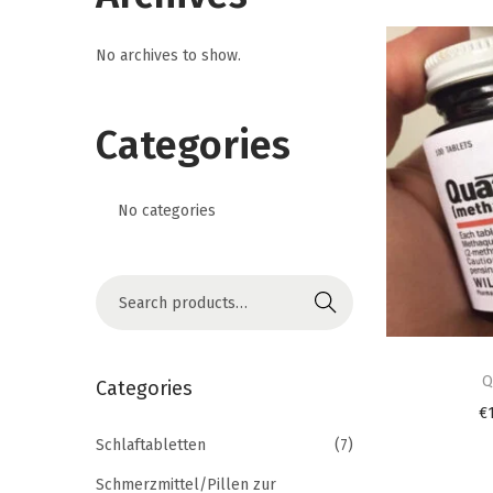
i
o
No archives to show.
n
Categories
No categories
S
Search
e
T
a
h
Q
r
Categories
i
c
€
s
h
Schlaftabletten
(7)
p
f
Schmerzmittel/Pillen zur