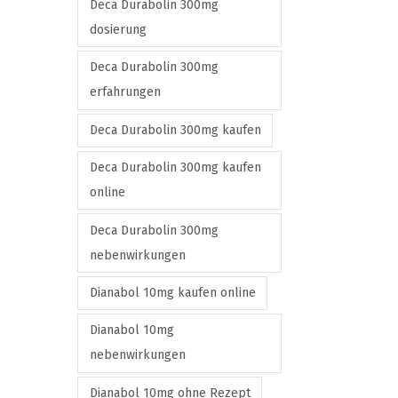
Deca Durabolin 300mg
n
dosierung
t
h
Deca Durabolin 300mg
e
erfahrungen
p
Deca Durabolin 300mg kaufen
r
o
Deca Durabolin 300mg kaufen
d
online
u
Deca Durabolin 300mg
c
nebenwirkungen
t
p
Dianabol 10mg kaufen online
a
Dianabol 10mg
g
nebenwirkungen
e
Dianabol 10mg ohne Rezept