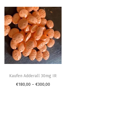
n
T
h
Kaufen Adderall 30mg IR
i
P
€
180,00
–
€
300,00
s
r
p
i
r
c
o
e
d
r