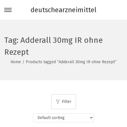
deutschearzneimittel
S
S
k
k
i
i
p
p
Tag:
Adderall 30mg IR ohne
t
t
Rezept
o
o
n
c
Home
/
Products tagged “Adderall 30mg IR ohne Rezept”
a
o
v
n
i
t
g
e
a
n
Filter
t
t
i
o