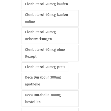
i
Clenbuterol 40mcg kaufen
o
Clenbuterol 40mcg kaufen
n
online
s
m
Clenbuterol 40mcg
a
nebenwirkungen
y
Clenbuterol 40mcg ohne
b
Rezept
e
c
Clenbuterol 40mcg preis
h
Deca Durabolin 300mg
o
apotheke
s
e
Deca Durabolin 300mg
n
bestellen
o