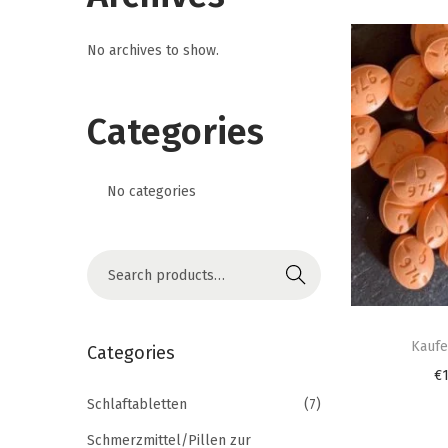
i
o
No archives to show.
n
Categories
No categories
S
Search
e
T
a
h
Kaufe
r
Categories
i
c
€
s
h
Schlaftabletten
(7)
p
f
Schmerzmittel/Pillen zur