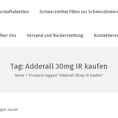
Schlaftabletten
Schmerzmittel Pillen zur Schmerzlinde
Über Uns
Versand und Rückerstattung
Kontaktiere
Tag:
Adderall 30mg IR kaufen
Home
/
Products tagged “Adderall 30mg IR kaufen”
ngle result