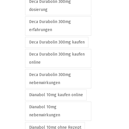
Deca Durabolin 300mg
n
dosierung
t
h
Deca Durabolin 300mg
e
erfahrungen
p
Deca Durabolin 300mg kaufen
r
o
Deca Durabolin 300mg kaufen
d
online
u
Deca Durabolin 300mg
c
nebenwirkungen
t
p
Dianabol 10mg kaufen online
a
Dianabol 10mg
g
nebenwirkungen
e
Dianabol 10mg ohne Rezept