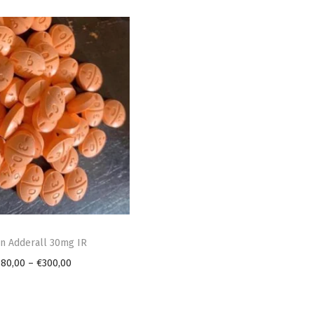
n Adderall 30mg IR
P
180,00
–
€
300,00
r
i