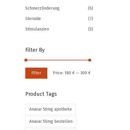
r
o
Schmerzlinderung
(6)
o
r
Steroide
(7)
d
:
u
>
Stimulanzien
(5)
c
t
Filter By
h
a
s
M
M
Filter
Price:
180 €
—
300 €
m
i
a
u
n
x
l
Product Tags
p
p
t
r
r
i
Anavar 50mg apotheke
i
i
p
c
c
Anavar 50mg bestellen
l
e
e