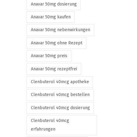
e
Anavar 50mg dosierung
v
Anavar 50mg kaufen
a
r
Anavar 50mg nebenwirkungen
i
Anavar 50mg ohne Rezept
a
n
Anavar 50mg preis
t
Anavar 50mg rezeptfrei
s
.
Clenbuterol 40mcg apotheke
T
Clenbuterol 40mcg bestellen
h
e
Clenbuterol 40mcg dosierung
o
Clenbuterol 40mcg
p
erfahrungen
t